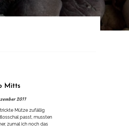
 Mitts
ezember 2011
rickte Mütze zufällig
losschal passt, mussten
er, zumal ich noch das