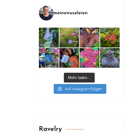
meinewuseleien
Mehr laden...
Auf Instagram folgen
Ravelry