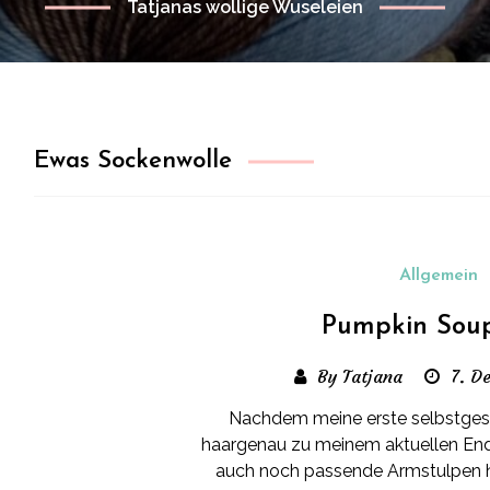
Tatjanas wollige Wuseleien
Ewas Sockenwolle
Allgemein
Pumpkin Soup
By Tatjana
7. D
Nachdem meine erste selbstgest
haargenau zu meinem aktuellen End
auch noch passende Armstulpen h