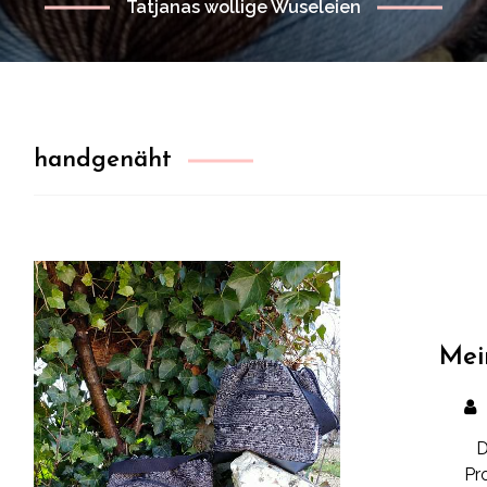
Tatjanas wollige Wuseleien
handgenäht
Mei
D
Pr