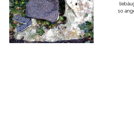
liebäu
so ang