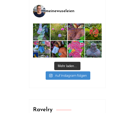
meinewuseleien
Mehr laden...
Auf Instagram folgen
Ravelry