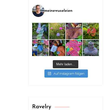
meinewuseleien
Mehr laden...
Auf Instagram folgen
Ravelry