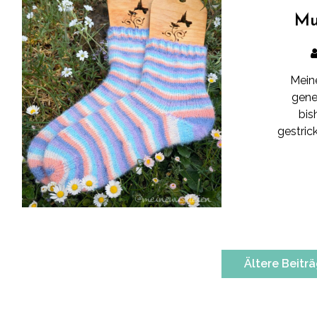
Mu
Mein
gene
bis
gestric
Beitragsnavigation
Ältere Beitr