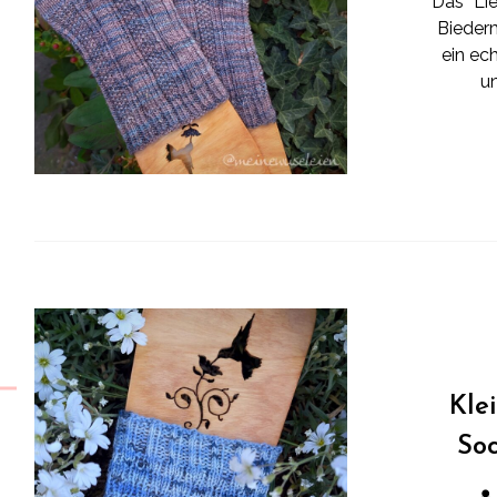
Das “Li
Biederm
ein ech
un
Kle
So