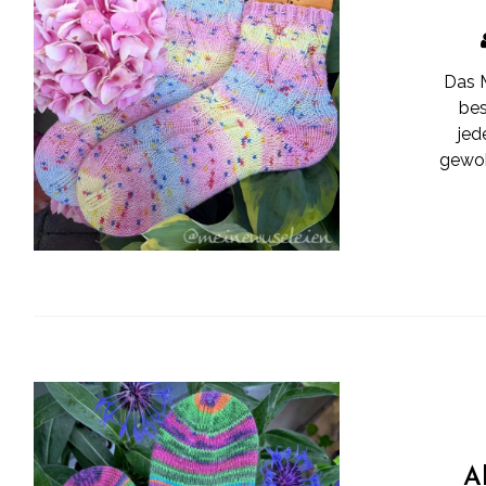
Das M
bes
jed
gewoh
A