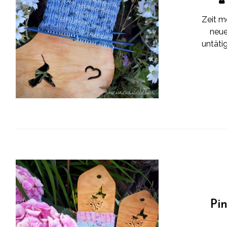
Zeit m
neue
untätig
Pi