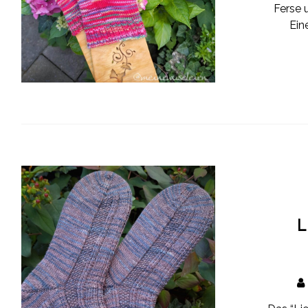
Ferse 
Ein
L