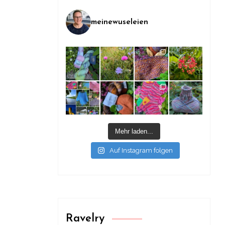
meinewuseleien
Mehr laden...
Auf Instagram folgen
Ravelry