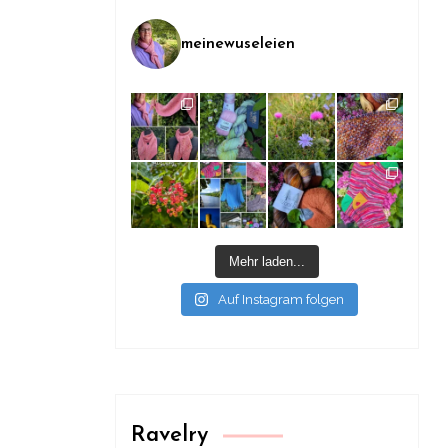
meinewuseleien
Mehr laden...
Auf Instagram folgen
Ravelry