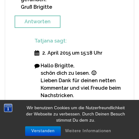
Gruß Brigitte
Antworten
Tatjana
sagt:
2. April 2015 um 15:18 Uhr
Hallo Brigitte,
schön dich zu lesen. 🙂
Lieben Dank für deinen netten
Kommentar und viel Freude beim
Nachstricken.
Sollten doch Fragen auftauchen,
Wir benutzen Cookies um die Nutzerfreundlichkeit
weißt du ja wo du mich findest.
der Webseite zu verbessen. Durch Deinen Besuch
Wenn ich kann helfe ich natürlich
stimmst Du dem zu.
gerne weiter.
Verstanden
Weitere Informationen
Viele Grüße