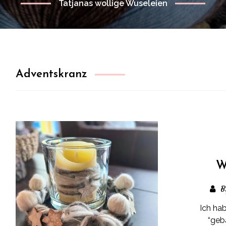
Tatjanas wollige Wuseleien
Adventskranz
W
B
Ich ha
“geba