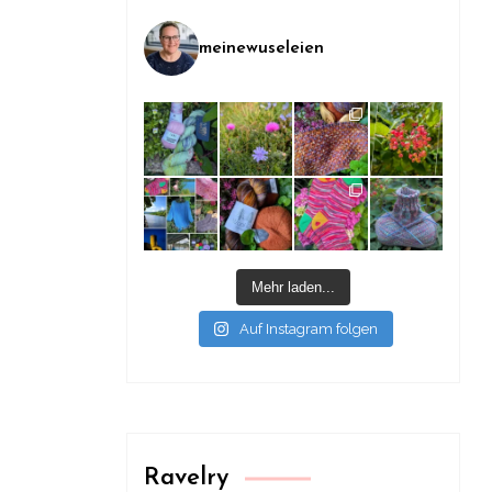
meinewuseleien
Mehr laden...
Auf Instagram folgen
Ravelry