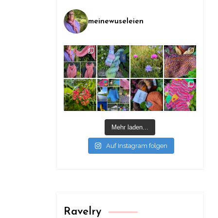
meinewuseleien
Mehr laden...
Auf Instagram folgen
Ravelry