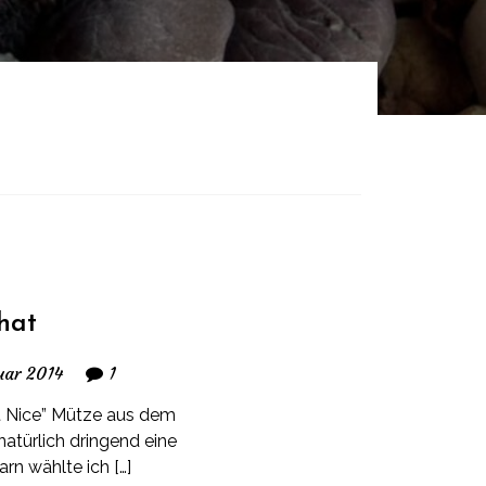
hat
uar 2014
1
ut Nice” Mütze aus dem
atürlich dringend eine
n wählte ich […]