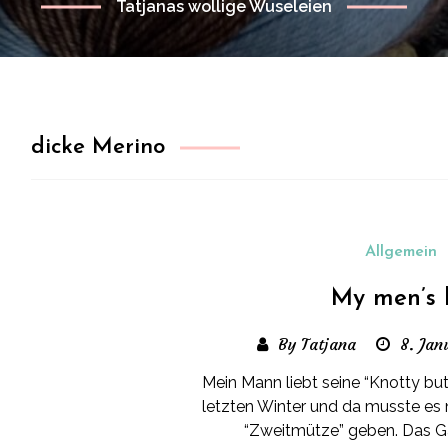
Tatjanas wollige Wuseleien
dicke Merino
Allgemein
My men’s 
By Tatjana
8. Jan
Mein Mann liebt seine “Knotty b
letzten Winter und da musste es n
“Zweitmütze” geben. Das Gar