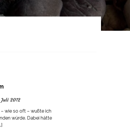
um
 Juli 2012
 – wie so oft – wußte ich
enden würde. Dabei hätte
…]