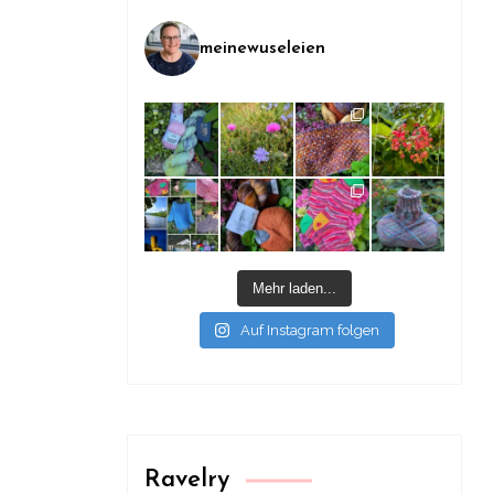
meinewuseleien
Mehr laden...
Auf Instagram folgen
Ravelry