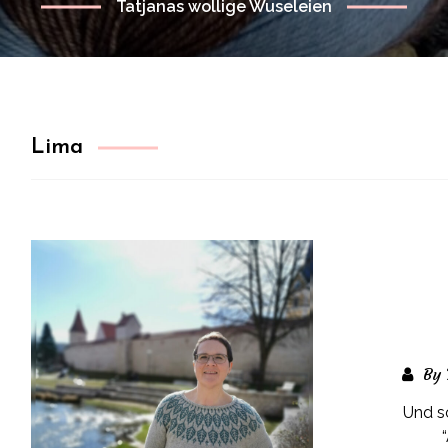
Tatjanas wollige Wuseleien
Lima
By 
Und sc