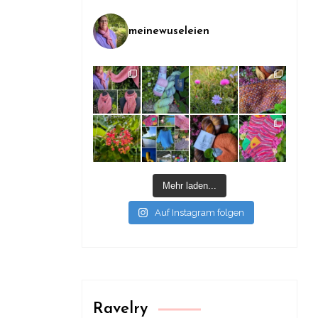
meinewuseleien
Mehr laden...
Auf Instagram folgen
Ravelry