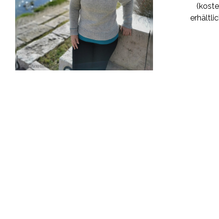
(koste
erhältli