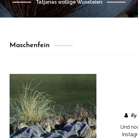
Tatjanas wollige Wuseleien
Maschenfein
By
Und noc
Instag