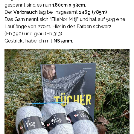
gespannt sind es nun
180cm x 93cm
.
Der
Verbrauch
lag bei insgesamt
146g (785m)
Das Garn nennt sich “ElleNor Mitji” und hat auf 50g eine
Lauflänge von 270m. Hier in den Farben schwarz
(Fb.390) und grau (Fb.313)
Gestrickt habe ich mit
NS 5mm
.