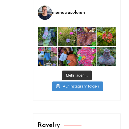
meinewuseleien
Mehr laden...
Auf Instagram folgen
Ravelry