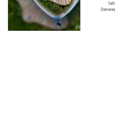
tat
Deswege