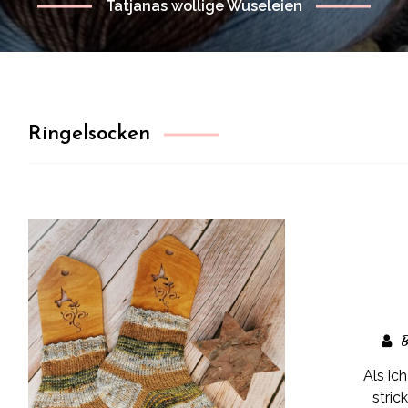
Tatjanas wollige Wuseleien
Ringelsocken
B
Als ic
stric