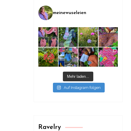
meinewuseleien
Mehr laden...
Auf Instagram folgen
Ravelry