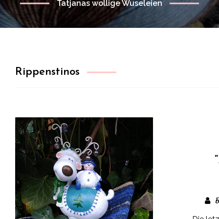
Tatjanas wollige Wuseleien
Rippenstinos
B