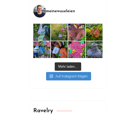
meinewuseleien
Mehr laden...
Auf Instagram folgen
Ravelry