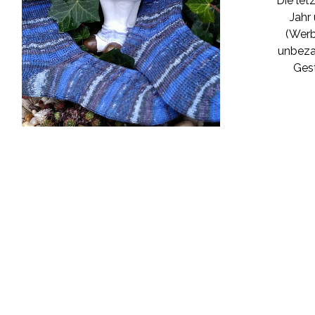
Die let
Jahr
(Wer
unbeza
Gest