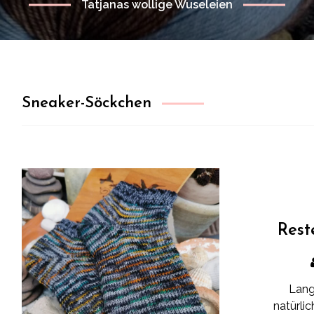
Tatjanas wollige Wuseleien
Sneaker-Söckchen
Rest
Lang
natürli