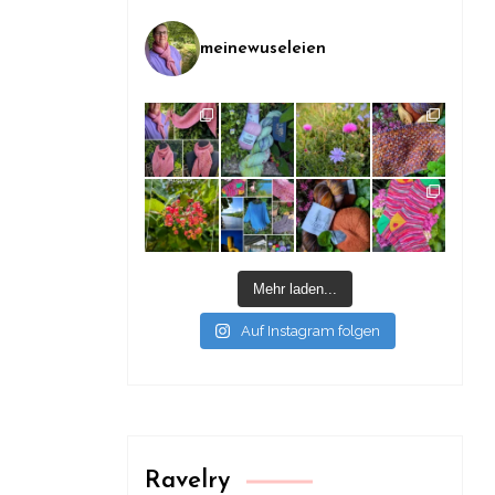
meinewuseleien
Mehr laden...
Auf Instagram folgen
Ravelry