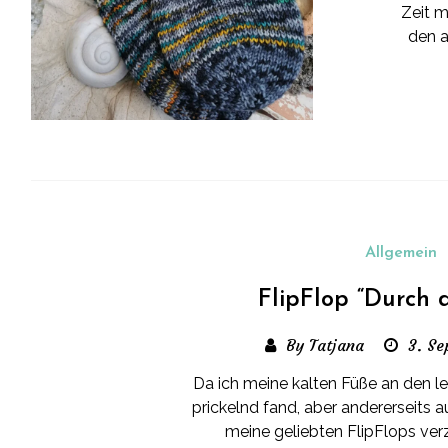
Zeit m
den a
Allgemein
FlipFlop “Durch 
By Tatjana
3. Se
Da ich meine kalten Füße an den l
prickelnd fand, aber andererseits a
meine geliebten FlipFlops verz