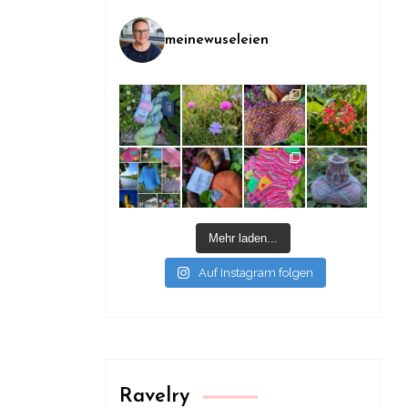
meinewuseleien
Mehr laden...
Auf Instagram folgen
Ravelry