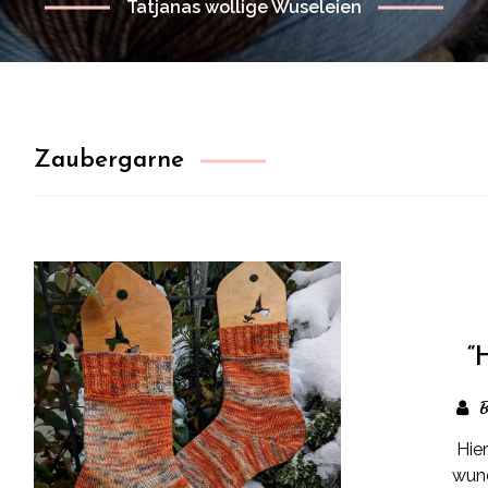
Tatjanas wollige Wuseleien
Zaubergarne
“
B
Hie
wund