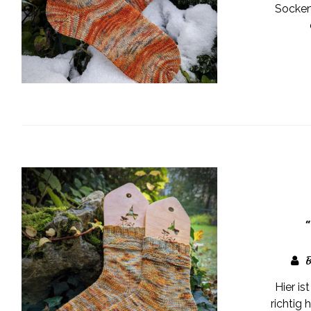
Socken
B
Hier i
richtig 