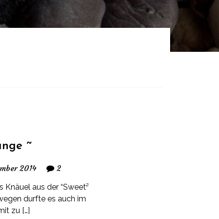
ange ~
ember 2014
2
es Knäuel aus der “Sweet²
swegen durfte es auch im
it zu […]