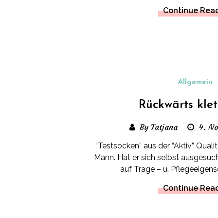
Continue Rea
Allgemein
Rückwärts klet
By Tatjana
4. N
“Testsocken” aus der “Aktiv” Quali
Mann. Hat er sich selbst ausgesuc
auf Trage – u. Pflegeeigens
Continue Rea