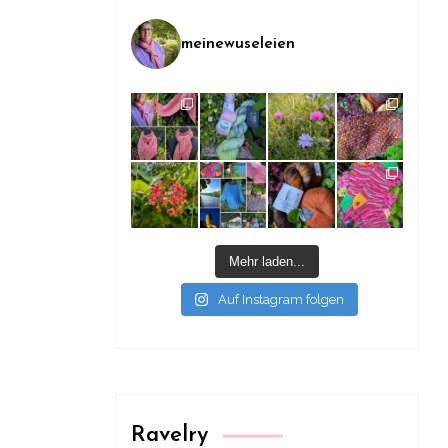
meinewuseleien
Mehr laden...
Auf Instagram folgen
Ravelry