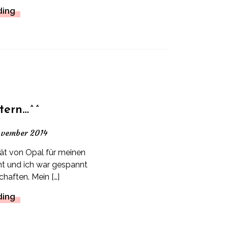
ding
tern…^^
ovember 2014
tät von Opal für meinen
ht und ich war gespannt
chaften. Mein […]
ding