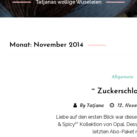
Tatjanas wollige Wuseleien
Monat:
November 2014
Allgemein
~ Zuckerschl
By Tatjana
12. Nov
Liebe auf den ersten Blick war dies
& Spicy²” Kollektion von Opal. De
letzten Abo-Paket m