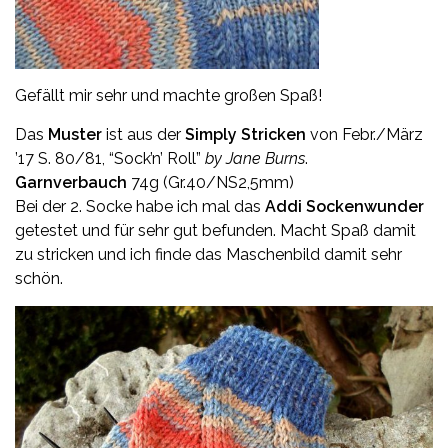
Gefällt mir sehr und machte großen Spaß!
Das
Muster
ist aus der
Simply Stricken
von Febr./März
’17 S. 80/81, “Sock’n’ Roll”
by Jane Burns
.
Garnverbauch
74g (Gr.40/NS2,5mm)
Bei der 2. Socke habe ich mal das
Addi Sockenwunder
getestet und für sehr gut befunden. Macht Spaß damit
zu stricken und ich finde das Maschenbild damit sehr
schön.