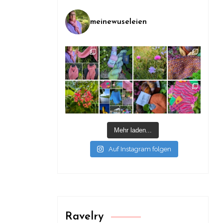
meinewuseleien
Mehr laden...
Auf Instagram folgen
Ravelry