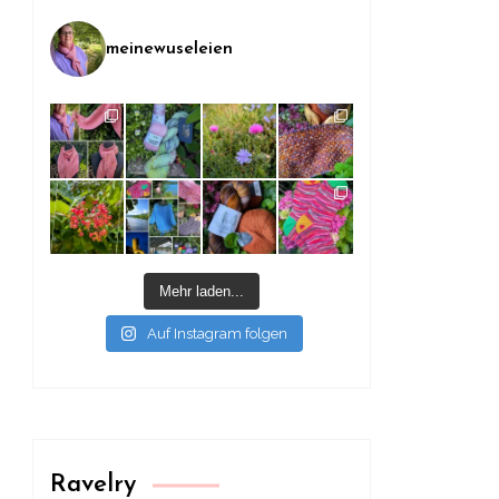
meinewuseleien
Mehr laden...
Auf Instagram folgen
Ravelry