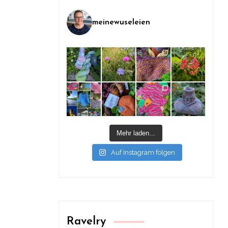
meinewuseleien
Mehr laden...
Auf Instagram folgen
Ravelry