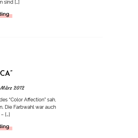
 sind […]
ding
“CA”
 März 2012
des “Color Affection” sah,
en. Die Farbwahl war auch
– […]
ding