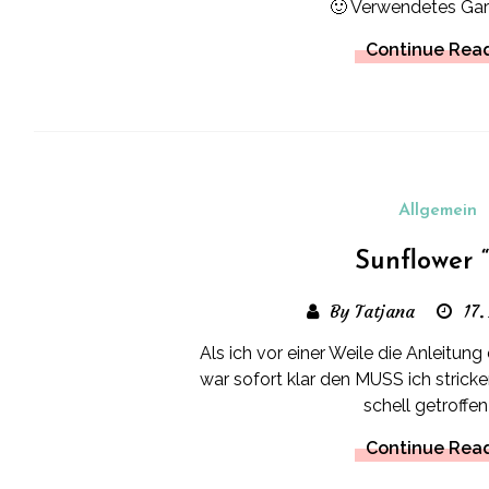
🙂 Verwendetes Garn
Continue Rea
Allgemein
Sunflower 
By Tatjana
17.
Als ich vor einer Weile die Anleitung 
war sofort klar den MUSS ich strick
schell getroffen 
Continue Rea