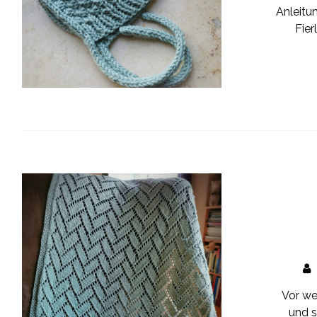
Anleitu
Fier
Vor we
und s