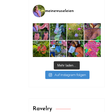
meinewuseleien
Mehr laden...
Auf Instagram folgen
Ravelry