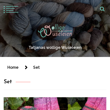
Tatjanas wollige Wuseleien
Home
Set
Set