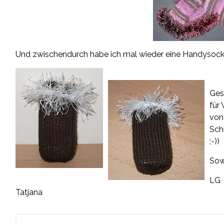
Und zwischendurch habe ich mal wieder eine Handysocke
Ges
für 
von
Sch
;-))
Sow
LG
Tatjana