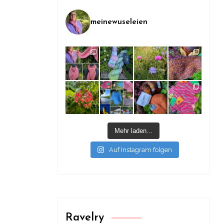
meinewuseleien
Mehr laden...
Auf Instagram folgen
Ravelry