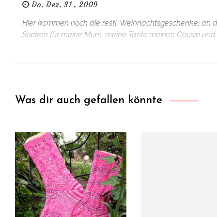
Do. Dez. 31 , 2009
Hier kommen noch die restl. Weihnachtsgeschenke, an de
Socken für meine Mum, meine Tante,meinen Cousin und m
Was dir auch gefallen könnte