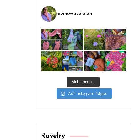
meinewuseleien
Mehr laden...
Auf Instagram folgen
Ravelry