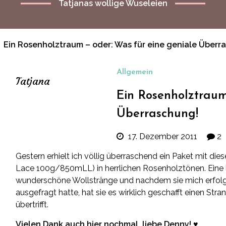
Tatjanas wollige Wuseleien
Ein Rosenholztraum – oder: Was für eine geniale Überr
Allgemein
Tatjana
Ein Rosenholztraum
Überraschung!
17. Dezember 2011
2
Gestern erhielt ich völlig überraschend ein Paket mit 
Lace 100g/850mLL) in herrlichen Rosenholztönen. Eine li
wunderschöne Wollstränge und nachdem sie mich erfolgre
ausgefragt hatte, hat sie es wirklich geschafft einen Str
übertrifft.
Vielen Dank auch hier nochmal, liebe Denny!
♥