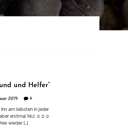
und und Helfer”
nuar 2014
4
 ihn am liebsten in jeder
” aber erstmal Nr.2 ☺☺☺
er wieder […]