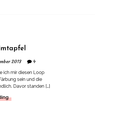
imtapfel
ember 2013
4
e ich mir diesen Loop
Färbung sein und die
ndlich. Davor standen […]
ding