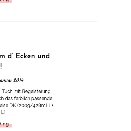
um d’ Ecken und
!
Januar 2014
 Tuch mit Begeisterung,
h das farblich passende
meise DK (200g/428mLL)
[…]
ding