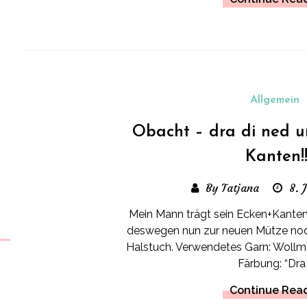
Allgemein
Obacht – dra di ned 
Kanten!!
By Tatjana
8. 
Mein Mann trägt sein Ecken+Kanten
deswegen nun zur neuen Mütze noc
Halstuch. Verwendetes Garn: Woll
Färbung: “Dra 
Continue Rea