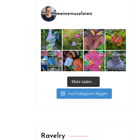
meinewuseleien
Mehr laden...
Auf Instagram folgen
Ravelry