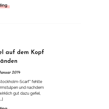
ding
el auf dem Kopf
Händen
 Januar 2014
Stockholm-Scarf” fehlte
Armstulpen und nachdem
irklich gut dazu gefiel,
…]
ding