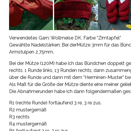
Verwendetes Garn:
Wollmeise
DK, Farbe “Zimtapfel”
Gewählte Nadelstärken: Bei derMütze 3mm für das Bünd
Armstulpen 2,75mm.
Bei der Mütze (120M) habe ich das Bündchen doppelt ge
rechts, 1 Runde links, 13 Runden rechts, dann zusammeng
über die Runde und dann mit dem “Herminen-Muster” b
Als Maß für die Größe der Mütze diente eine meiner gel
Die Abnahmerunden habe ich dann folgendermaßen gestr
R1 (rechte Runde) fortlaufend 3 re, 3 re zus.
R2 mustergemäß
R3 rechts
R4 mustergemäß
R5 fortlaufend 2 re, 2 re zus.