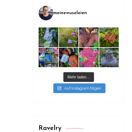
meinewuseleien
Mehr laden...
Auf Instagram folgen
Ravelry