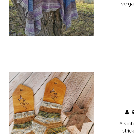
verga
B
Als ic
stric