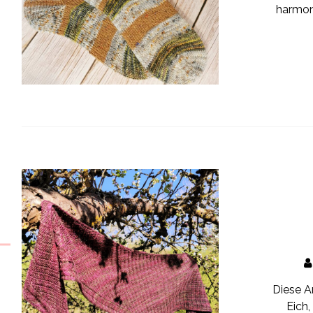
harmon
Diese A
Eich,