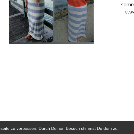
somme
etwa
bseite zu verbessen. Durch Deinen Besuch stimmst Du dem zu.