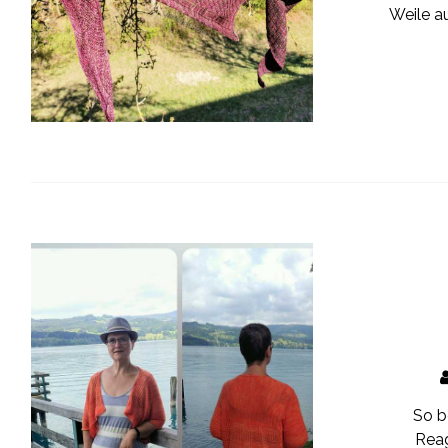
Weile a
So b
Reag