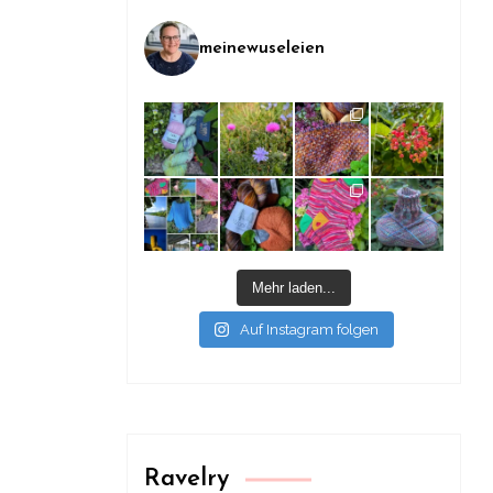
meinewuseleien
Mehr laden...
Auf Instagram folgen
Ravelry