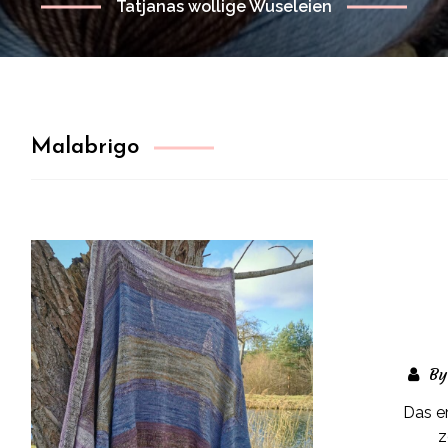
Tatjanas wollige Wuseleien
Malabrigo
By
Das er
z