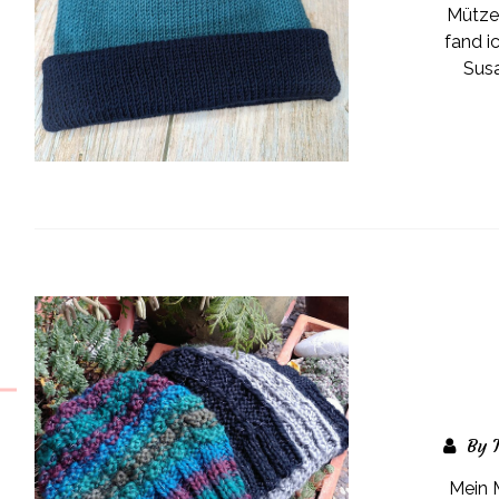
Mütze,
fand i
Susa
By 
Mein 