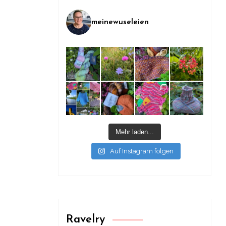
meinewuseleien
Mehr laden...
Auf Instagram folgen
Ravelry