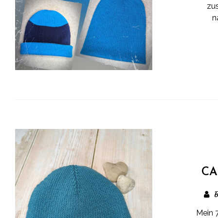
zu
n
CA
B
Mein 7