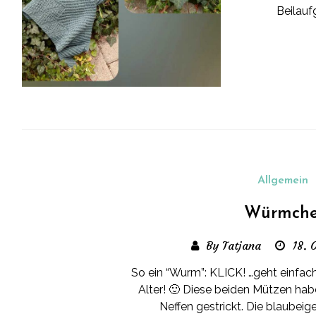
Beilaufg
Allgemein
Würmch
By Tatjana
18. 
So ein “Wurm”: KLICK! …geht einfa
Alter! 🙂 Diese beiden Mützen habe
Neffen gestrickt. Die blaubeige 