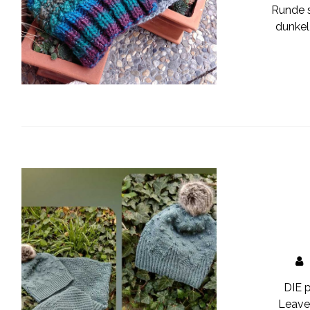
Runde s
dunkel 
DIE 
Leaves