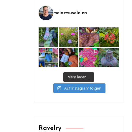
meinewuseleien
Mehr laden...
Auf Instagram folgen
Ravelry