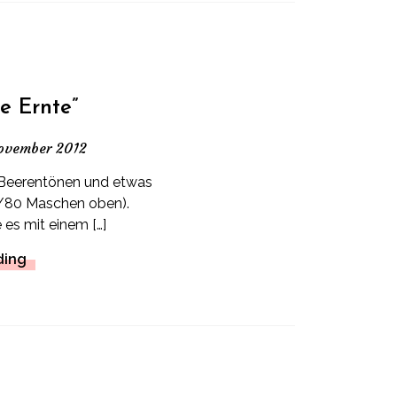
e Ernte”
ovember 2012
n Beerentönen und etwas
/80 Maschen oben).
es mit einem […]
ding