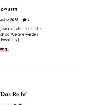
lzwurm
ember 2012
1
jedem steht!!! Ich hätte
lich so. Weitere werden
 innerhalb […]
ding
Das Reife”