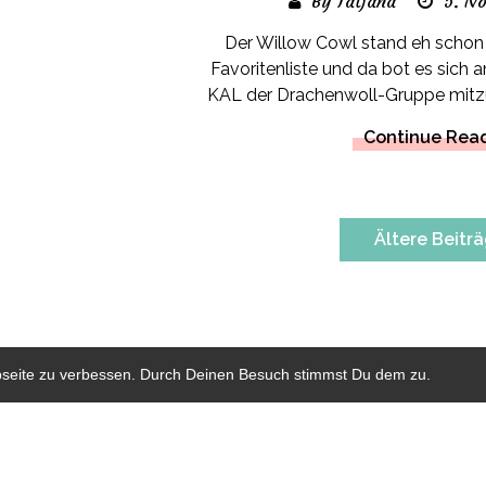
By Tatjana
5. N
Der Willow Cowl stand eh schon 
Favoritenliste und da bot es sich
KAL der Drachenwoll-Gruppe mitzu
Continue Rea
Beitragsnavigation
Ältere Beitr
bseite zu verbessen. Durch Deinen Besuch stimmst Du dem zu.
HOME
KONTAKT
IMPRESSUM & DATENSCHUTZ