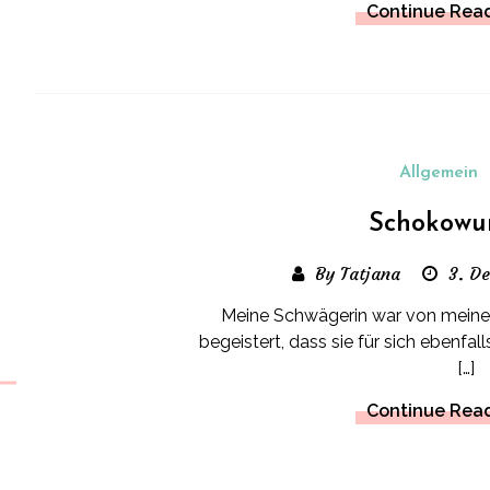
Continue Rea
Allgemein
Schokowu
By Tatjana
3. D
Meine Schwägerin war von mei
begeistert, dass sie für sich ebenf
[…]
Continue Rea