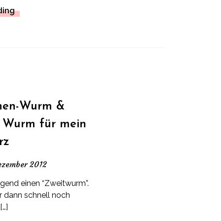
ding
chen-Wurm &
n Wurm für mein
rz
ezember 2012
nd einen “Zweitwurm”.
r dann schnell noch
[…]