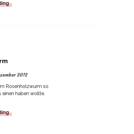
ding
rm
ezember 2012
nem Rosenholzwurm so
alls einen haben wollte.
ding