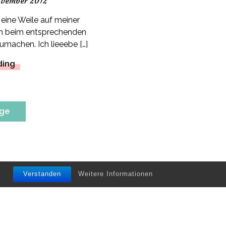
ovember 2012
eine Weile auf meiner
 an beim entsprechenden
machen. Ich lieeebe […]
ding
äge
Verstanden
Weitere Informationen