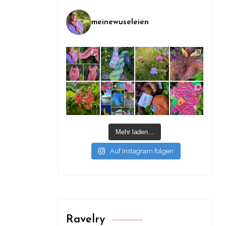
meinewuseleien
Mehr laden...
Auf Instagram folgen
Ravelry