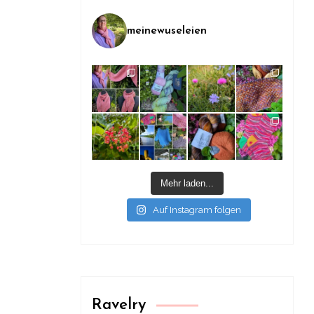
meinewuseleien
Mehr laden...
Auf Instagram folgen
Ravelry