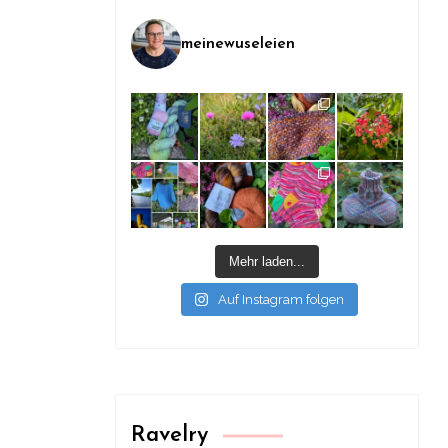
meinewuseleien
Mehr laden...
Auf Instagram folgen
Ravelry