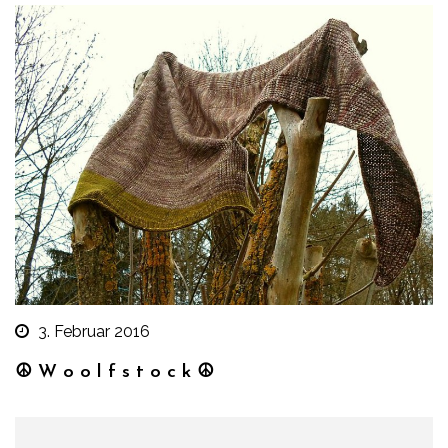
3. Februar 2016
☮ W o o l f s t o c k ☮