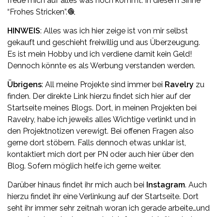
freue mich auf alles was noch kommt. In diesem Sinne
“Frohes Stricken”.🧶
HINWEIS
: Alles was ich hier zeige ist von mir selbst
gekauft und geschieht freiwillig und aus Überzeugung.
Es ist mein Hobby und ich verdiene damit kein Geld!
Dennoch könnte es als Werbung verstanden werden.
Übrigens
: All meine Projekte sind immer bei
Ravelry
zu
finden. Der direkte Link hierzu findet sich hier auf der
Startseite meines Blogs. Dort, in meinen Projekten bei
Ravelry, habe ich jeweils alles Wichtige verlinkt und in
den Projektnotizen verewigt. Bei offenen Fragen also
gerne dort stöbern. Falls dennoch etwas unklar ist,
kontaktiert mich dort per PN oder auch hier über den
Blog. Sofern möglich helfe ich gerne weiter.
Darüber hinaus findet ihr mich auch bei
Instagram
. Auch
hierzu findet ihr eine Verlinkung auf der Startseite. Dort
seht ihr immer sehr zeitnah woran ich gerade arbeite…und