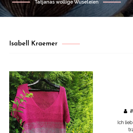
Tatjanas wollige Wuseleien
Isabell Kraemer
B
Ich lie
tr