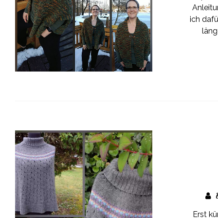
Anleitu
ich daf
läng
Erst kü