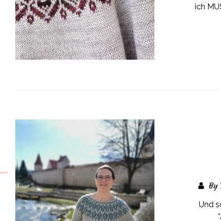
ich MU
By 
Und sc