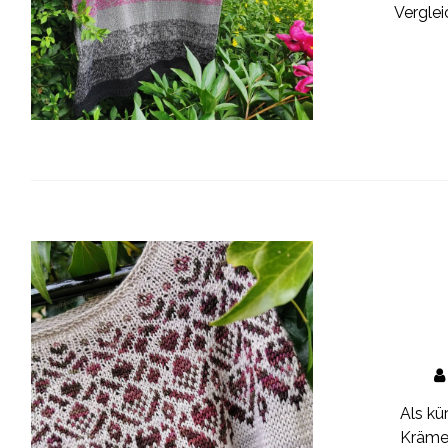
Verglei
Als kü
Krämer