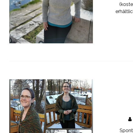
(koste
erhältli
Sponta