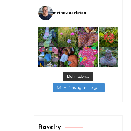
meinewuseleien
Mehr laden...
Auf Instagram folgen
Ravelry