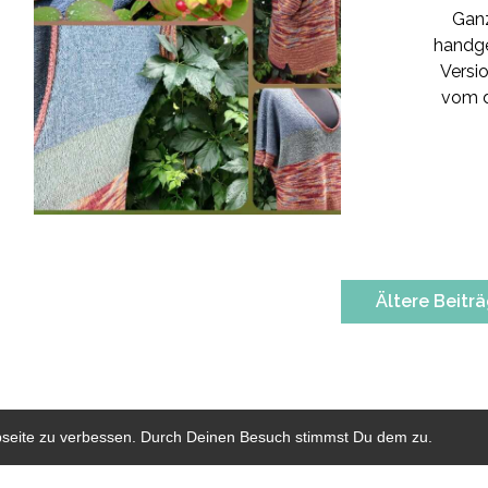
Ganz
handge
Versi
vom d
Beitragsnavigation
Ältere Beitr
bseite zu verbessen. Durch Deinen Besuch stimmst Du dem zu.