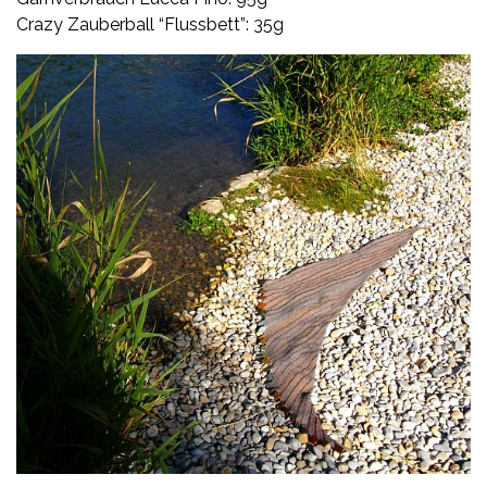
Crazy Zauberball “Flussbett”: 35g